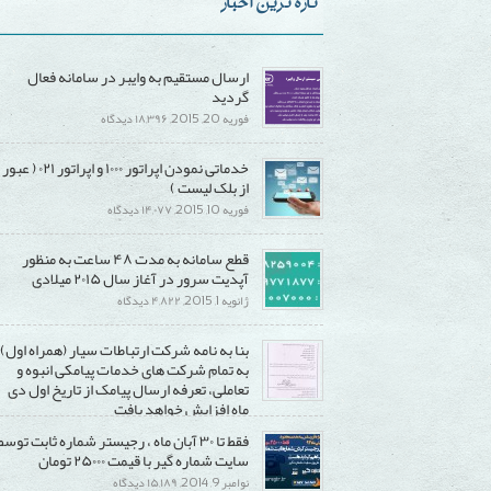
تازه ترین اخبار
ارسال مستقیم به وایبر در سامانه فعال
گردید
برای
فوریه 20, 2015,
۱۸,۳۹۶ دیدگاه
ارسال
خدماتی نمودن اپراتور ۱۰۰۰ و اپراتور ۰۲۱ ( عبور
مستقیم
از بلک لیست )
به
برای
فوریه 10, 2015,
۱۴,۰۷۷ دیدگاه
وایبر
خدماتی
در
قطع سامانه به مدت ۴۸ ساعت به منظور
نمودن
سامانه
آپدیت سرور در آغاز سال ۲۰۱۵ میلادی
اپراتور
فعال
برای
ژانویه 1, 2015,
۴,۸۲۲ دیدگاه
۱۰۰۰
گردید
قطع
و
بنا به نامه شرکت ارتباطات سیار (همراه اول)
سامانه
اپراتور
به تمام شرکت های خدمات پیامکی انبوه و
به
۰۲۱
تعاملی، تعرفه ارسال پیامک از تاریخ اول دی
مدت
(
ماه افزایش خواهد یافت
۴۸
عبور
برای
دسامبر 20, 2014,
۱۵,۲۹۰ دیدگاه
فقط تا ۳۰ آبان ماه ، رجیستر شماره ثابت توسط
ساعت
از
بنا
سایت شماره گیر با قیمت ۲۵۰۰۰ تومان
به
بلک
به
برای
نوامبر 9, 2014,
۱۵,۱۸۹ دیدگاه