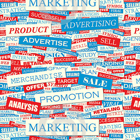
اول
را
دی
روی
ماه
پنل
افزایش
ثبت
خواهد
نمایند
یافت