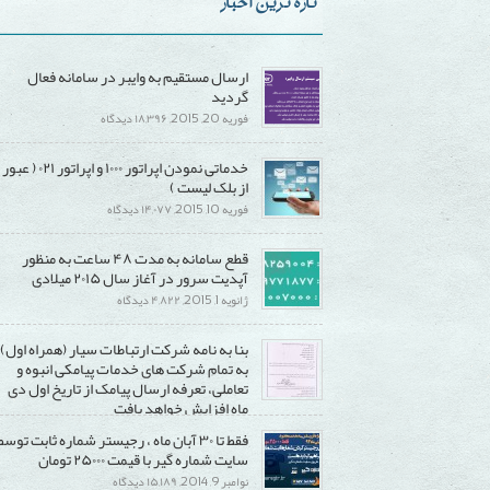
تازه ترین اخبار
ارسال مستقیم به وایبر در سامانه فعال
گردید
برای
فوریه 20, 2015,
۱۸,۳۹۶ دیدگاه
ارسال
خدماتی نمودن اپراتور ۱۰۰۰ و اپراتور ۰۲۱ ( عبور
مستقیم
از بلک لیست )
به
برای
فوریه 10, 2015,
۱۴,۰۷۷ دیدگاه
وایبر
خدماتی
در
قطع سامانه به مدت ۴۸ ساعت به منظور
نمودن
سامانه
آپدیت سرور در آغاز سال ۲۰۱۵ میلادی
اپراتور
فعال
برای
ژانویه 1, 2015,
۴,۸۲۲ دیدگاه
۱۰۰۰
گردید
قطع
و
بنا به نامه شرکت ارتباطات سیار (همراه اول)
سامانه
اپراتور
به تمام شرکت های خدمات پیامکی انبوه و
به
۰۲۱
تعاملی، تعرفه ارسال پیامک از تاریخ اول دی
مدت
(
ماه افزایش خواهد یافت
۴۸
عبور
برای
دسامبر 20, 2014,
۱۵,۲۹۰ دیدگاه
فقط تا ۳۰ آبان ماه ، رجیستر شماره ثابت توسط
ساعت
از
بنا
سایت شماره گیر با قیمت ۲۵۰۰۰ تومان
به
بلک
به
برای
نوامبر 9, 2014,
۱۵,۱۸۹ دیدگاه