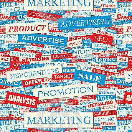
اول
را
دی
روی
ماه
پنل
افزایش
ثبت
خواهد
نمایند
یافت