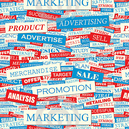
اول
را
دی
روی
ماه
پنل
افزایش
ثبت
خواهد
نمایند
یافت