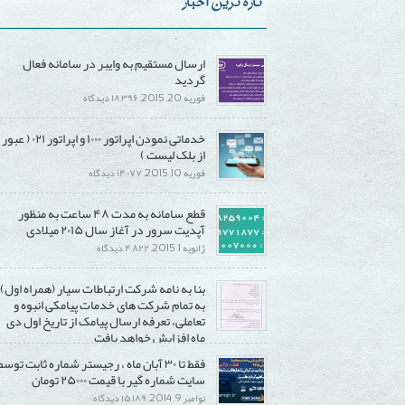
تازه ترین اخبار
ارسال مستقیم به وایبر در سامانه فعال
گردید
برای
فوریه 20, 2015,
۱۸,۳۹۶ دیدگاه
ارسال
خدماتی نمودن اپراتور ۱۰۰۰ و اپراتور ۰۲۱ ( عبور
مستقیم
از بلک لیست )
به
برای
فوریه 10, 2015,
۱۴,۰۷۷ دیدگاه
وایبر
خدماتی
در
قطع سامانه به مدت ۴۸ ساعت به منظور
نمودن
سامانه
آپدیت سرور در آغاز سال ۲۰۱۵ میلادی
اپراتور
فعال
برای
ژانویه 1, 2015,
۴,۸۲۲ دیدگاه
۱۰۰۰
گردید
قطع
و
بنا به نامه شرکت ارتباطات سیار (همراه اول)
سامانه
اپراتور
به تمام شرکت های خدمات پیامکی انبوه و
به
۰۲۱
تعاملی، تعرفه ارسال پیامک از تاریخ اول دی
مدت
(
ماه افزایش خواهد یافت
۴۸
عبور
برای
دسامبر 20, 2014,
۱۵,۲۹۰ دیدگاه
فقط تا ۳۰ آبان ماه ، رجیستر شماره ثابت توسط
ساعت
از
بنا
سایت شماره گیر با قیمت ۲۵۰۰۰ تومان
به
بلک
به
برای
نوامبر 9, 2014,
۱۵,۱۸۹ دیدگاه