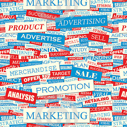
اول
را
دی
روی
ماه
پنل
افزایش
ثبت
خواهد
نمایند
یافت