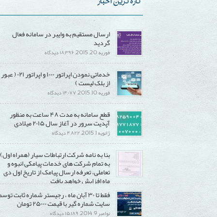
تازه ترین اخبار
ارسال مستقیم به وایبر در سامانه فعال
گردید
برای
فوریه 20, 2015,
۱۸,۳۹۶ دیدگاه
ارسال
خدماتی نمودن اپراتور ۱۰۰۰ و اپراتور ۰۲۱ ( عبور
مستقیم
از بلک لیست )
به
برای
فوریه 10, 2015,
۱۴,۰۷۷ دیدگاه
وایبر
خدماتی
در
قطع سامانه به مدت ۴۸ ساعت به منظور
نمودن
سامانه
آپدیت سرور در آغاز سال ۲۰۱۵ میلادی
اپراتور
فعال
برای
ژانویه 1, 2015,
۴,۸۲۲ دیدگاه
۱۰۰۰
گردید
قطع
و
بنا به نامه شرکت ارتباطات سیار (همراه اول)
سامانه
اپراتور
به تمام شرکت های خدمات پیامکی انبوه و
به
۰۲۱
تعاملی، تعرفه ارسال پیامک از تاریخ اول دی
مدت
(
ماه افزایش خواهد یافت
۴۸
عبور
برای
دسامبر 20, 2014,
۱۵,۲۹۰ دیدگاه
فقط تا ۳۰ آبان ماه ، رجیستر شماره ثابت توسط
ساعت
از
بنا
سایت شماره گیر با قیمت ۲۵۰۰۰ تومان
به
بلک
به
برای
نوامبر 9, 2014,
۱۵,۱۸۹ دیدگاه