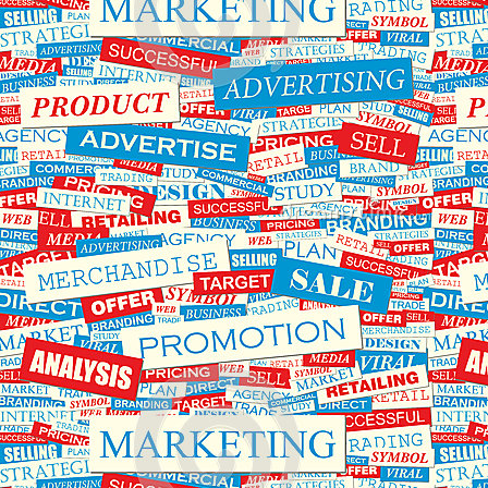
اول
را
دی
روی
ماه
پنل
افزایش
ثبت
خواهد
نمایند
یافت