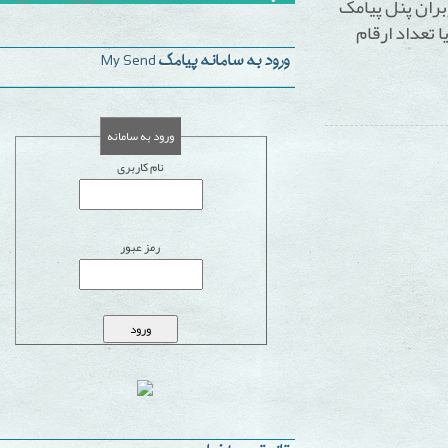
پنل پیامک
داد ارقام
ورود به سامانه پیامک My Send
ورود به سامانه
نام کاربری
رمز عبور