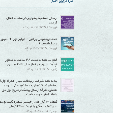
تازه ترین اخبار
ارسال مستقیم به وایبر در سامانه فعال
گردید
برای
فوریه 20, 2015,
۱۸,۳۹۶ دیدگاه
ارسال
خدماتی نمودن اپراتور ۱۰۰۰ و اپراتور ۰۲۱ ( عبور
مستقیم
از بلک لیست )
به
برای
فوریه 10, 2015,
۱۴,۰۷۷ دیدگاه
وایبر
خدماتی
در
قطع سامانه به مدت ۴۸ ساعت به منظور
نمودن
سامانه
آپدیت سرور در آغاز سال ۲۰۱۵ میلادی
اپراتور
فعال
برای
ژانویه 1, 2015,
۴,۸۲۲ دیدگاه
۱۰۰۰
گردید
قطع
و
بنا به نامه شرکت ارتباطات سیار (همراه اول)
سامانه
اپراتور
به تمام شرکت های خدمات پیامکی انبوه و
به
۰۲۱
تعاملی، تعرفه ارسال پیامک از تاریخ اول دی
مدت
(
ماه افزایش خواهد یافت
۴۸
عبور
برای
دسامبر 20, 2014,
۱۵,۲۹۰ دیدگاه
فقط تا ۳۰ آبان ماه ، رجیستر شماره ثابت توسط
ساعت
از
بنا
سایت شماره گیر با قیمت ۲۵۰۰۰ تومان
به
بلک
به
برای
نوامبر 9, 2014,
۱۵,۱۸۹ دیدگاه