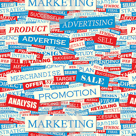
اول
را
دی
روی
ماه
پنل
افزایش
ثبت
خواهد
نمایند
یافت