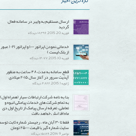
تازه ترین اخبار
ارسال مستقیم به وایبر در سامانه فعال
گردید
برای
فوریه 20, 2015,
۱۸,۳۹۶ دیدگاه
ارسال
خدماتی نمودن اپراتور ۱۰۰۰ و اپراتور ۰۲۱ ( عبور
مستقیم
از بلک لیست )
به
برای
فوریه 10, 2015,
۱۴,۰۷۷ دیدگاه
وایبر
خدماتی
در
قطع سامانه به مدت ۴۸ ساعت به منظور
نمودن
سامانه
آپدیت سرور در آغاز سال ۲۰۱۵ میلادی
اپراتور
فعال
برای
ژانویه 1, 2015,
۴,۸۲۲ دیدگاه
۱۰۰۰
گردید
قطع
و
بنا به نامه شرکت ارتباطات سیار (همراه اول)
سامانه
اپراتور
به تمام شرکت های خدمات پیامکی انبوه و
به
۰۲۱
تعاملی، تعرفه ارسال پیامک از تاریخ اول دی
مدت
(
ماه افزایش خواهد یافت
۴۸
عبور
برای
دسامبر 20, 2014,
۱۵,۲۹۰ دیدگاه
فقط تا ۳۰ آبان ماه ، رجیستر شماره ثابت توسط
ساعت
از
بنا
سایت شماره گیر با قیمت ۲۵۰۰۰ تومان
به
بلک
به
برای
نوامبر 9, 2014,
۱۵,۱۸۹ دیدگاه