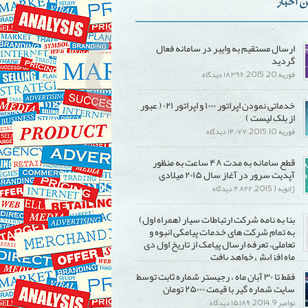
ن اخبار
ارسال مستقیم به وایبر در سامانه فعال
گردید
برای
فوریه 20, 2015,
۱۸,۳۹۶ دیدگاه
ارسال
خدماتی نمودن اپراتور ۱۰۰۰ و اپراتور ۰۲۱ ( عبور
مستقیم
از بلک لیست )
به
برای
فوریه 10, 2015,
۱۴,۰۷۷ دیدگاه
وایبر
خدماتی
در
قطع سامانه به مدت ۴۸ ساعت به منظور
نمودن
سامانه
آپدیت سرور در آغاز سال ۲۰۱۵ میلادی
اپراتور
فعال
برای
ژانویه 1, 2015,
۴,۸۲۲ دیدگاه
۱۰۰۰
گردید
قطع
و
بنا به نامه شرکت ارتباطات سیار (همراه اول)
سامانه
اپراتور
به تمام شرکت های خدمات پیامکی انبوه و
به
۰۲۱
تعاملی، تعرفه ارسال پیامک از تاریخ اول دی
مدت
(
ماه افزایش خواهد یافت
۴۸
عبور
برای
۱۵,۲۹۰ دیدگاه
فقط تا ۳۰ آبان ماه ، رجیستر شماره ثابت توسط
ساعت
از
بنا
سایت شماره گیر با قیمت ۲۵۰۰۰ تومان
به
بلک
به
برای
نوامبر 9, 2014,
۱۵,۱۸۹ دیدگاه