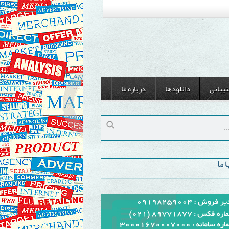
یبانی
دانلودها
درباره ما
 ما