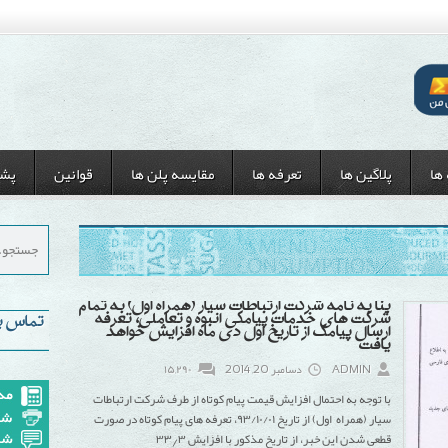
 ها
پلاگین ها
تعرفه ها
مقایسه پلن ها
قوانین
پشت
بنا به نامه شرکت ارتباطات سیار (همراه اول) به تمام
شرکت های خدمات پیامکی انبوه و تعاملی، تعرفه
تماس با
ارسال پیامک از تاریخ اول دی ماه افزایش خواهد
یافت
ADMIN
دسامبر 20, 2014
۱۵,۲۹۰
با توجه به احتمال افزایش قیمت پیام کوتاه از طرف شرکت ارتباطات
سیار (همراه اول) از تاریخ ۹۳/۱۰/۰۱، تعرفه های پیام کوتاه در صورت
قطعی شدن این خبر، از تاریخ مذکور با افزایش ۳۳٫۳