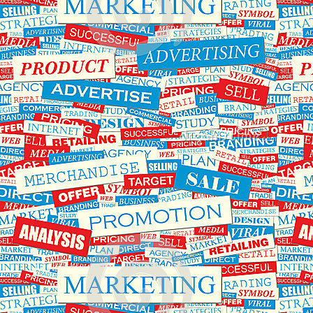
اول
را
دی
روی
ماه
پنل
افزایش
ثبت
خواهد
نمایند
یافت