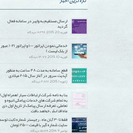
تازه ترین اخبار
ارسال مستقیم به وایبر در سامانه فعال
گردید
برای
فوریه 20, 2015,
۱۸,۳۹۶ دیدگاه
ارسال
خدماتی نمودن اپراتور ۱۰۰۰ و اپراتور ۰۲۱ ( عبور
مستقیم
از بلک لیست )
به
برای
فوریه 10, 2015,
۱۴,۰۷۷ دیدگاه
وایبر
خدماتی
در
قطع سامانه به مدت ۴۸ ساعت به منظور
نمودن
سامانه
آپدیت سرور در آغاز سال ۲۰۱۵ میلادی
اپراتور
فعال
برای
ژانویه 1, 2015,
۴,۸۲۲ دیدگاه
۱۰۰۰
گردید
قطع
و
بنا به نامه شرکت ارتباطات سیار (همراه اول)
سامانه
اپراتور
به تمام شرکت های خدمات پیامکی انبوه و
به
۰۲۱
تعاملی، تعرفه ارسال پیامک از تاریخ اول دی
مدت
(
ماه افزایش خواهد یافت
۴۸
عبور
برای
دسامبر 20, 2014,
۱۵,۲۹۰ دیدگاه
فقط تا ۳۰ آبان ماه ، رجیستر شماره ثابت توسط
ساعت
از
بنا
سایت شماره گیر با قیمت ۲۵۰۰۰ تومان
به
بلک
به
برای
نوامبر 9, 2014,
۱۵,۱۸۹ دیدگاه