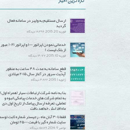
تازه ترین اخبار
ارسال مستقیم به وایبر در سامانه فعال
گردید
برای
فوریه 20, 2015,
۱۸,۳۹۶ دیدگاه
ارسال
خدماتی نمودن اپراتور ۱۰۰۰ و اپراتور ۰۲۱ ( عبور
مستقیم
از بلک لیست )
به
برای
فوریه 10, 2015,
۱۴,۰۷۷ دیدگاه
وایبر
خدماتی
در
قطع سامانه به مدت ۴۸ ساعت به منظور
نمودن
سامانه
آپدیت سرور در آغاز سال ۲۰۱۵ میلادی
اپراتور
فعال
برای
ژانویه 1, 2015,
۴,۸۲۲ دیدگاه
۱۰۰۰
گردید
قطع
و
بنا به نامه شرکت ارتباطات سیار (همراه اول)
سامانه
اپراتور
به تمام شرکت های خدمات پیامکی انبوه و
به
۰۲۱
تعاملی، تعرفه ارسال پیامک از تاریخ اول دی
مدت
(
ماه افزایش خواهد یافت
۴۸
عبور
برای
دسامبر 20, 2014,
۱۵,۲۹۰ دیدگاه
فقط تا ۳۰ آبان ماه ، رجیستر شماره ثابت توسط
ساعت
از
بنا
سایت شماره گیر با قیمت ۲۵۰۰۰ تومان
به
بلک
به
برای
نوامبر 9, 2014,
۱۵,۱۸۹ دیدگاه