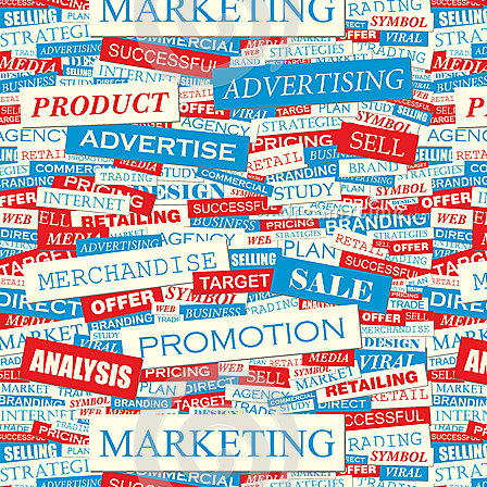
اول
را
دی
روی
ماه
پنل
افزایش
ثبت
خواهد
نمایند
یافت