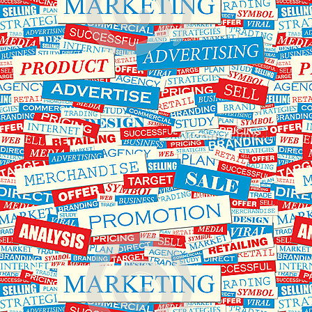
اول
را
دی
روی
ماه
پنل
افزایش
ثبت
خواهد
نمایند
یافت