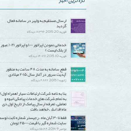
تازه ترین اخبار
ارسال مستقیم به وایبر در سامانه فعال
گردید
برای
فوریه 20, 2015,
۱۸,۳۹۶ دیدگاه
ارسال
خدماتی نمودن اپراتور ۱۰۰۰ و اپراتور ۰۲۱ ( عبور
مستقیم
از بلک لیست )
به
برای
فوریه 10, 2015,
۱۴,۰۷۷ دیدگاه
وایبر
خدماتی
در
قطع سامانه به مدت ۴۸ ساعت به منظور
نمودن
سامانه
آپدیت سرور در آغاز سال ۲۰۱۵ میلادی
اپراتور
فعال
برای
ژانویه 1, 2015,
۴,۸۲۲ دیدگاه
۱۰۰۰
گردید
قطع
و
بنا به نامه شرکت ارتباطات سیار (همراه اول)
سامانه
اپراتور
به تمام شرکت های خدمات پیامکی انبوه و
به
۰۲۱
تعاملی، تعرفه ارسال پیامک از تاریخ اول دی
مدت
(
ماه افزایش خواهد یافت
۴۸
عبور
برای
دسامبر 20, 2014,
۱۵,۲۹۰ دیدگاه
فقط تا ۳۰ آبان ماه ، رجیستر شماره ثابت توسط
ساعت
از
بنا
سایت شماره گیر با قیمت ۲۵۰۰۰ تومان
به
بلک
به
برای
نوامبر 9, 2014,
۱۵,۱۸۹ دیدگاه