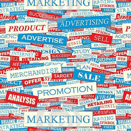
اول
را
دی
روی
ماه
پنل
افزایش
ثبت
خواهد
نمایند
یافت