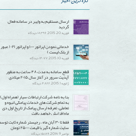
تازه ترین اخبار
ارسال مستقیم به وایبر در سامانه فعال
گردید
برای
فوریه 20, 2015,
۱۸,۳۹۶ دیدگاه
ارسال
خدماتی نمودن اپراتور ۱۰۰۰ و اپراتور ۰۲۱ ( عبور
مستقیم
از بلک لیست )
به
برای
فوریه 10, 2015,
۱۴,۰۷۷ دیدگاه
وایبر
خدماتی
در
قطع سامانه به مدت ۴۸ ساعت به منظور
نمودن
سامانه
آپدیت سرور در آغاز سال ۲۰۱۵ میلادی
اپراتور
فعال
برای
ژانویه 1, 2015,
۴,۸۲۲ دیدگاه
۱۰۰۰
گردید
قطع
و
بنا به نامه شرکت ارتباطات سیار (همراه اول)
سامانه
اپراتور
به تمام شرکت های خدمات پیامکی انبوه و
به
۰۲۱
تعاملی، تعرفه ارسال پیامک از تاریخ اول دی
مدت
(
ماه افزایش خواهد یافت
۴۸
عبور
برای
دسامبر 20, 2014,
۱۵,۲۹۰ دیدگاه
فقط تا ۳۰ آبان ماه ، رجیستر شماره ثابت توسط
ساعت
از
بنا
سایت شماره گیر با قیمت ۲۵۰۰۰ تومان
به
بلک
به
برای
نوامبر 9, 2014,
۱۵,۱۸۹ دیدگاه